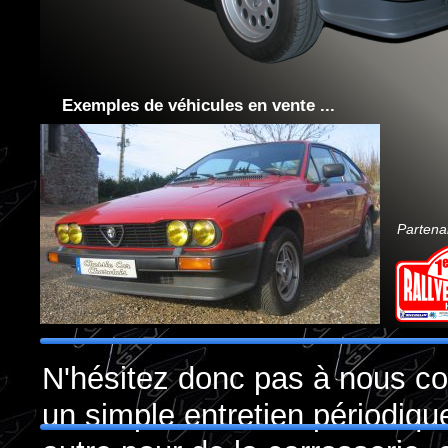
Exemples de véhicules en vente ...
Partenai
N'hési
tez donc pas à nous con
un simple entretien périodiq