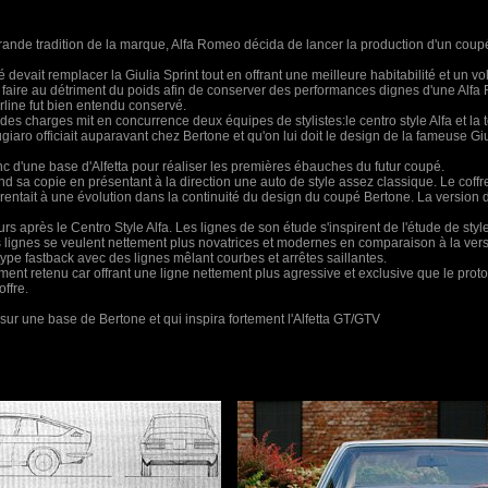
grande tradition de la marque, Alfa Romeo décida de lancer la production d'un coupé 
pé devait remplacer la Giulia Sprint tout en offrant une meilleure habitabilité et un 
 faire au détriment du poids afin de conserver des performances dignes d'une Alf
erline fut bien entendu conservé.
es charges mit en concurrence deux équipes de stylistes:le centro style Alfa et la t
aro officiait auparavant chez Bertone et qu'on lui doit le design de la fameuse 
c d'une base d'Alfetta pour réaliser les premières ébauches du futur coupé.
 sa copie en présentant à la direction une auto de style assez classique. Le coffr
pparentait à une évolution dans la continuité du design du coupé Bertone. La version
urs après le Centro Style Alfa. Les lignes de son étude s'inspirent de l'étude de st
s lignes se veulent nettement plus novatrices et modernes en comparaison à la vers
e type fastback avec des lignes mêlant courbes et arrêtes saillantes.
ent retenu car offrant une ligne nettement plus agressive et exclusive que le proto
ffre.
o sur une base de Bertone et qui inspira fortement l'Alfetta GT/GTV