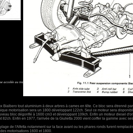
sse accolée au train
ux Bialbero tout aluminium à deux arbres à cames en tête. Ce bloc sera étrenné par l
unique motorisation sera un 1800 développant 122ch. Seul ce moteur sera disponib
uveau bloc dégonflé à 1600 cm3 et développant 109ch. Enfin un moteur diesel d'or
ant 82ch. Enfin en 1977, l'arrivée de la Giulietta 2000 vient coiffer la gamme avec se
tylage de l'Alfetta notamment sur la face avant ou les phares ronds furent remplacé
on des motorisations 1600 et 1800.