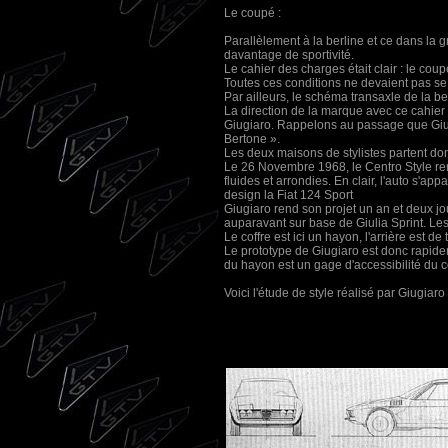
Le coupé :
Parallèlement à la berline et ce dans la 
davantage de sportivité.
Le cahier des charges était clair : le cou
Toutes ces conditions ne devaient pas se
Par ailleurs, le schéma transaxle de la b
La direction de la marque avec ce cahier d
Giugiaro. Rappelons au passage que Giugi
Bertone ».
Les deux maisons de stylistes partent don
Le 26 Novembre 1968, le Centro Style rend
fluides et arrondies. En clair, l'auto s'a
design la Fiat 124 Sport
Giugiaro rend son projet un an et deux jo
auparavant sur base de Giulia Sprint. Le
Le coffre est ici un hayon, l'arrière est d
Le prototype de Giugiaro est donc rapidem
du hayon est un gage d'accessibilité du co
Voici l'étude de style réalisé par Giugiar