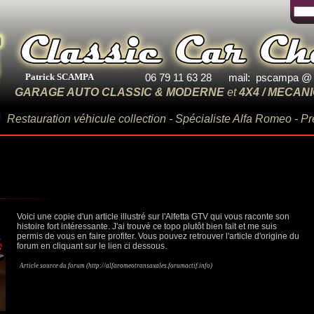
Patrick SCAMPA
06 79 11 63 28
mail: pscampa @ c
GARAGE AUTO CLASSIC & MODERNE
et
4X4 / MECAN
Restauration véhicule collection - Spécialiste Alfa Romeo - P
Voici une copie d'un article illustré sur l'Alfetta GTV qui vous raconte son
histoire fort intéressante. J'ai trouvé ce topo plutôt bien fait et me suis
permis de vous en faire profiter. Vous pouvez retrouver l'article d'origine du
forum en cliquant sur le lien ci dessous.
Article source du forum (
http://alfaromeotransaxales.forumactif.info
)