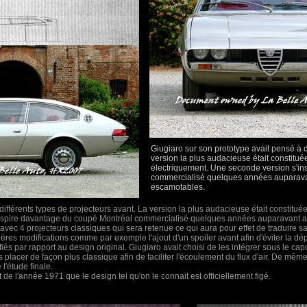
Giugiaro sur son prototype avait pensé à d
version la plus audacieuse était constit
électriquement. Une seconde version s'i
commercialisé quelques années auparava
escamotables.
différents types de projecteurs avant. La version la plus audacieuse était constit
inspire davantage du coupé Montréal commercialisé quelques années auparavant 
avec 4 projecteurs classiques qui sera retenue ce qui aura pour effet de traduire sa f
ères modifications comme par exemple l'ajout d'un spoiler avant afin d'éviter la d
és par rapport au design original. Giugiaro avait choisi de les intégrer sous le ca
s placer de façon plus classique afin de faciliter l'écoulement du flux d'air. De mêm
l'étude finale.
 de l'année 1971 que le design tel qu'on le connait est officiellement figé.