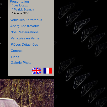
Presentation
au
* Les locaux
e
* Patrick Scampa
* Alfetta GTV
s
Vehicules Entretenus
Aperçu de travaux
Nos Restaurations
Vehicules en Vente
de
Pièces Détachées
Contact
Liens
Galerie Photo