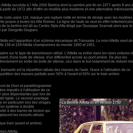
e Alfetta succéda à l' Alfa 2000 Berlina dont la carrière pris fin en 1977 après 9 ans 
à partir de 1972 afin d'offrir un modèle plus moderne et une alternative intéressant
de code usine 116, marque une rupture nette en terme de design avec les modèles
elle propre à toutes les Alfa Romeo. La ligne de l'auto se veut en effet nettement plu
 de la berline est dû au Centro Style Alfa dirigé par Giuseppe Scarnati alors que le
é par Giorgetto Giugiaro.
'Alfetta est l'apparition d'un schéma mécanique dit Transaxle. Le nom Alfetta vient de
lfa 158 et 159 Alfetta championnes du monde 1950 et 1951.
ére sur le type de transmission utilisé. L'Alfetta va entrer dans les rares voitures 
ant, d'une boite de vitesse, d'un différentiel accolé au pont arrière. De plus les
directement en sortie de boite de vitesse, ceci dans le but notamment de réduire les
ransaxle est la répartition idéale des masses de l'auto. Grace à l'utilisation de ce
partition des masses parfaite avec 50% à l'avant et 50% sur le train arrière.
n pont de Dion et parallélogramme
es imputés à l'utilisation de ce
ien plus dépendantes que lors de
el dit rigide. Le second avantage
 en particulier lors des virages.
La Berline Alfetta ici en version 1750
d'un système à double
 relié à des barres de torsion qui
mplacent les ressorts utilisés
ue train (avant et arrière).
ien Alfetta