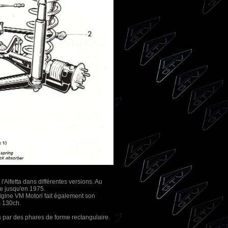
'Alfetta dans différentes versions. Au
le jusqu'en 1975.
igine VM Motori fait également son
s 130ch.
s par des phares de forme rectangulaire.