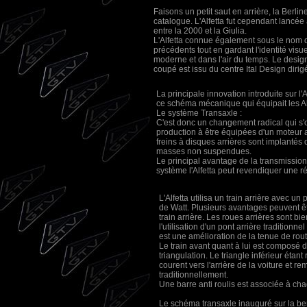
Faisons un petit saut en arrière, la Berlin
catalogue. L'Alfetta fut cependant lancée 
entre la 2000 et la Giulia.
L'Alfetta connue également sous le nom 
précédents tout en gardant l'identité visu
moderne et dans l'air du temps. Le design
coupé est issu du centre Ital Design dirig
La principale innovation introduite sur l
ce schéma mécanique qui équipait les A
Le système Transaxle :
C'est donc un changement radical qui s'op
production à être équipées d'un moteur av
freins à disques arrières sont implantés 
masses non suspendues.
Le principal avantage de la transmission t
système l'Alfetta peut revendiquer une ré
L'Alfetta utilisa un train arrière avec u
de Watt. Plusieurs avantages peuvent êtr
train arrière. Les roues arrières sont b
l'utilisation d'un pont arrière traditionn
est une amélioration de la tenue de route
Le train avant quant à lui est composé 
triangulation. Le triangle inférieur étant
courent vers l'arrière de la voiture et re
traditionnellement.
Une barre anti roulis est associée à chaq
Le schéma transaxle inauguré sur la berl